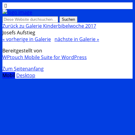
Zurück zu Galerie Kinderbibelwoche 2017
Josefs Aufstieg
« vorherige in Galerie
nächste in Galerie »
Bereitgestellt von
WPtouch Mobile Suite for WordPress
Zum Seitenanfang
Mobil
Desktop