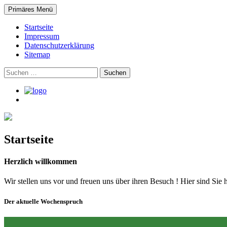
Suchen
Zum
Primäres Menü
Inhalt
Evangelische Philippus-Gemein
springen
Startseite
Impressum
Datenschutzerklärung
Sitemap
Suchen
nach:
Startseite
Herzlich willkommen
Wir stellen uns vor und freuen uns über ihren Besuch ! Hier sind Sie
Der aktuelle Wochenspruch