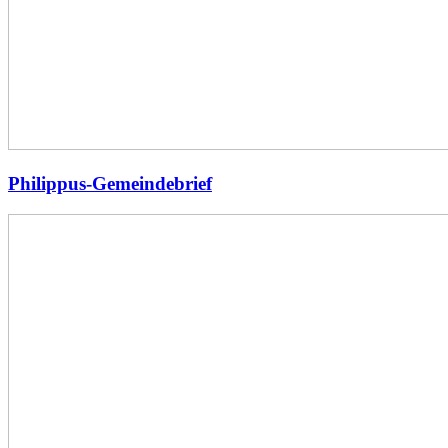
Philippus-Gemeindebrief
Abschlussfest
der
Ev.
Philippusgemeinde
Köln