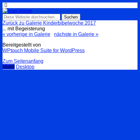
Zurück zu Galerie Kinderbibelwoche 2017
... mit Begeisterung
« vorherige in Galerie
nächste in Galerie »
Bereitgestellt von
WPtouch Mobile Suite for WordPress
Zum Seitenanfang
Mobil
Desktop