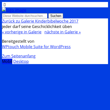
Zurück zu Galerie Kinderbibelwoche 2017
jeder darf seine Geschicklichkeit üben
« vorherige in Galerie
nächste in Galerie »
Bereitgestellt von
WPtouch Mobile Suite for WordPress
Zum Seitenanfang
Mobil
Desktop