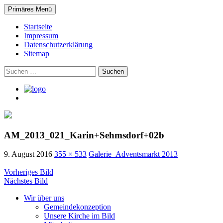
Suchen
Zum
Primäres Menü
Inhalt
Evangelische Philippus-Gemein
springen
Startseite
Impressum
Datenschutzerklärung
Sitemap
Suchen
nach:
AM_2013_021_Karin+Sehmsdorf+02b
9. August 2016
355 × 533
Galerie_Adventsmarkt 2013
Vorheriges Bild
Nächstes Bild
Wir über uns
Gemeindekonzeption
Unsere Kirche im Bild