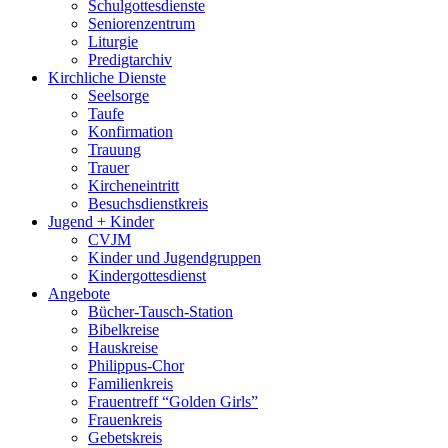
Schulgottesdienste
Seniorenzentrum
Liturgie
Predigtarchiv
Kirchliche Dienste
Seelsorge
Taufe
Konfirmation
Trauung
Trauer
Kircheneintritt
Besuchsdienstkreis
Jugend + Kinder
CVJM
Kinder und Jugendgruppen
Kindergottesdienst
Angebote
Bücher-Tausch-Station
Bibelkreise
Hauskreise
Philippus-Chor
Familienkreis
Frauentreff “Golden Girls”
Frauenkreis
Gebetskreis