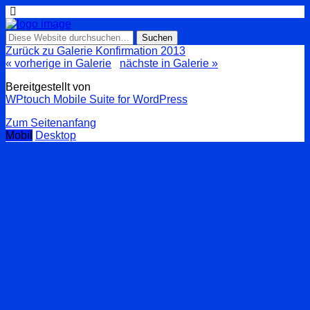
Zurück zu Galerie Konfirmation 2013
« vorherige in Galerie
nächste in Galerie »
Bereitgestellt von
WPtouch Mobile Suite for WordPress
Zum Seitenanfang
Mobil
Desktop