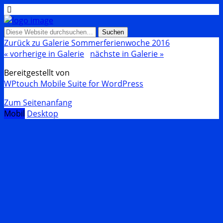
Zurück zu Galerie Sommerferienwoche 2016
« vorherige in Galerie
nächste in Galerie »
Bereitgestellt von
WPtouch Mobile Suite for WordPress
Zum Seitenanfang
Mobil
Desktop