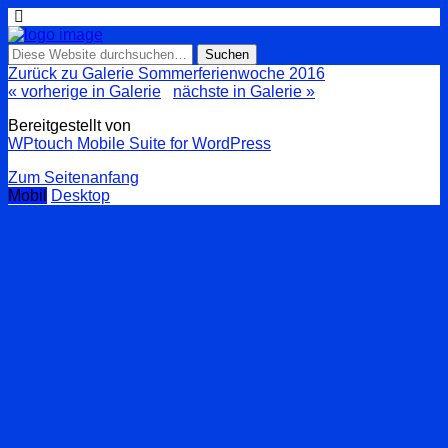
Zurück zu Galerie Sommerferienwoche 2016
« vorherige in Galerie
nächste in Galerie »
Bereitgestellt von
WPtouch Mobile Suite for WordPress
Zum Seitenanfang
Mobil
Desktop