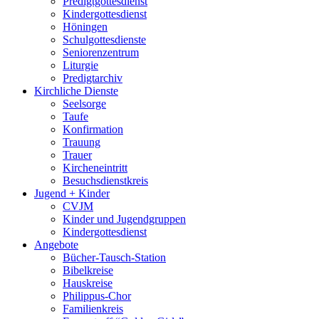
Predigtgottesdienst
Kindergottesdienst
Höningen
Schulgottesdienste
Seniorenzentrum
Liturgie
Predigtarchiv
Kirchliche Dienste
Seelsorge
Taufe
Konfirmation
Trauung
Trauer
Kircheneintritt
Besuchsdienstkreis
Jugend + Kinder
CVJM
Kinder und Jugendgruppen
Kindergottesdienst
Angebote
Bücher-Tausch-Station
Bibelkreise
Hauskreise
Philippus-Chor
Familienkreis