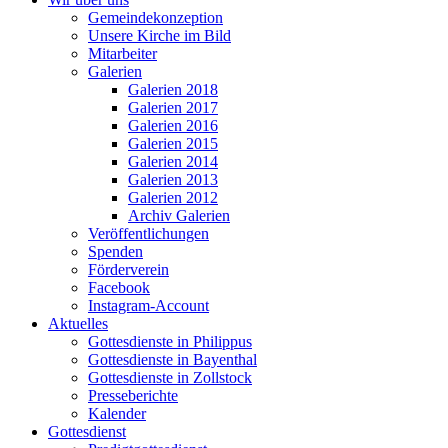
Gemeindekonzeption
Unsere Kirche im Bild
Mitarbeiter
Galerien
Galerien 2018
Galerien 2017
Galerien 2016
Galerien 2015
Galerien 2014
Galerien 2013
Galerien 2012
Archiv Galerien
Veröffentlichungen
Spenden
Förderverein
Facebook
Instagram-Account
Aktuelles
Gottesdienste in Philippus
Gottesdienste in Bayenthal
Gottesdienste in Zollstock
Presseberichte
Kalender
Gottesdienst