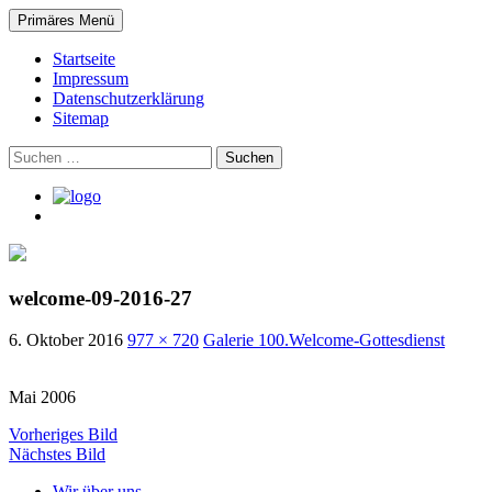
Suchen
Zum
Primäres Menü
Inhalt
Evangelische Philippus-Gemein
springen
Startseite
Impressum
Datenschutzerklärung
Sitemap
Suchen
nach:
welcome-09-2016-27
6. Oktober 2016
977 × 720
Galerie 100.Welcome-Gottesdienst
Mai 2006
Vorheriges Bild
Nächstes Bild
Wir über uns