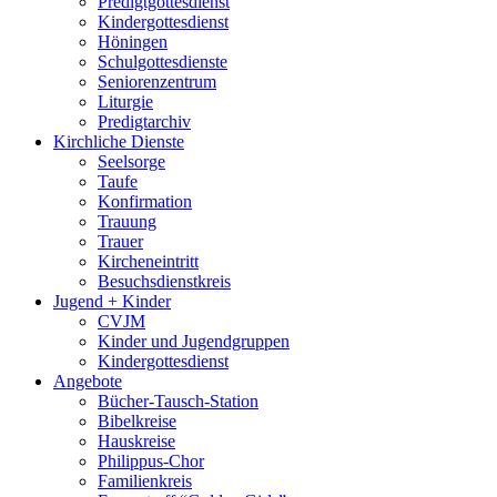
Predigtgottesdienst
Kindergottesdienst
Höningen
Schulgottesdienste
Seniorenzentrum
Liturgie
Predigtarchiv
Kirchliche Dienste
Seelsorge
Taufe
Konfirmation
Trauung
Trauer
Kircheneintritt
Besuchsdienstkreis
Jugend + Kinder
CVJM
Kinder und Jugendgruppen
Kindergottesdienst
Angebote
Bücher-Tausch-Station
Bibelkreise
Hauskreise
Philippus-Chor
Familienkreis