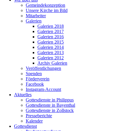
Gemeindekonzeption
Unsere Kirche im Bild
Mitarbeiter
Galerien
Galerien 2018
Galerien 2017
Galerien 2016
Galerien 2015
Galerien 2014
Galerien 2013
Galerien 2012
Archiv Galerien
Veröffentlichungen
Spenden
Förderverein
Facebook
Instagram-Account
Aktuelles
Gottesdienste in Philippus
Gottesdienste in Bayenthal
Gottesdienste in Zollstock
Presseberichte
Kalender
Gottesdienst