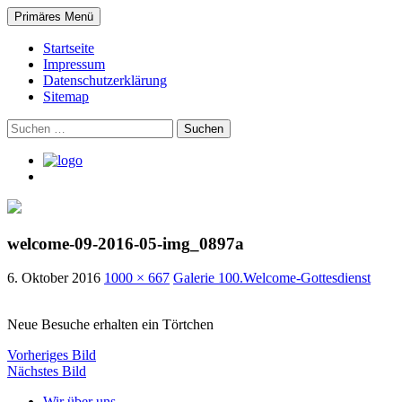
Suchen
Zum
Primäres Menü
Inhalt
Evangelische Philippus-Gemein
springen
Startseite
Impressum
Datenschutzerklärung
Sitemap
Suchen
nach:
welcome-09-2016-05-img_0897a
6. Oktober 2016
1000 × 667
Galerie 100.Welcome-Gottesdienst
Neue Besuche erhalten ein Törtchen
Vorheriges Bild
Nächstes Bild
Wir über uns